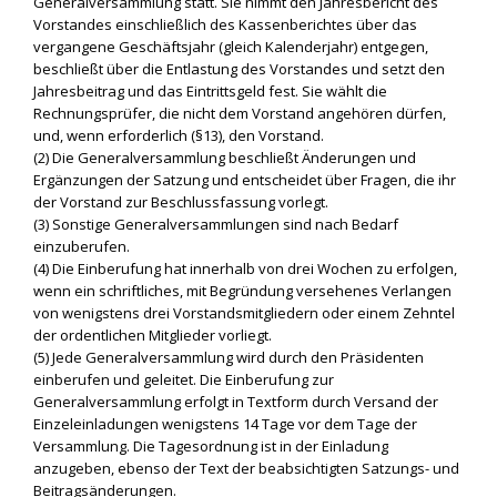
Generalversammlung statt. Sie nimmt den Jahresbericht des
Vorstandes einschließlich des Kassenberichtes über das
vergangene Geschäftsjahr (gleich Kalenderjahr) entgegen,
beschließt über die Entlastung des Vorstandes und setzt den
Jahresbeitrag und das Eintrittsgeld fest. Sie wählt die
Rechnungsprüfer, die nicht dem Vorstand angehören dürfen,
und, wenn erforderlich (§13), den Vorstand.
(2) Die Generalversammlung beschließt Änderungen und
Ergänzungen der Satzung und entscheidet über Fragen, die ihr
der Vorstand zur Beschlussfassung vorlegt.
(3) Sonstige Generalversammlungen sind nach Bedarf
einzuberufen.
(4) Die Einberufung hat innerhalb von drei Wochen zu erfolgen,
wenn ein schriftliches, mit Begründung versehenes Verlangen
von wenigstens drei Vorstandsmitgliedern oder einem Zehntel
der ordentlichen Mitglieder vorliegt.
(5) Jede Generalversammlung wird durch den Präsidenten
einberufen und geleitet. Die Einberufung zur
Generalversammlung erfolgt in Textform durch Versand der
Einzeleinladungen wenigstens 14 Tage vor dem Tage der
Versammlung. Die Tagesordnung ist in der Einladung
anzugeben, ebenso der Text der beabsichtigten Satzungs- und
Beitragsänderungen.