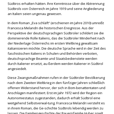
Südtiros erhalten hätten. Ihre Kenntnisse über die Abtrennung
Südtirols von Österreich im Jahre 1919 und seine Angliederung
an Italien seien ungenau gewesen.
In dem Roman „Eva schläft“ (erschienen im Jahre 2010) umreißt
Francesca Melandri die historischen Ereignisse. Aus der
Perspektive der deutschsprachigen Südtiroler schildert sie die
dominierende Rolle Italiens, das die Südtiroler Minderheit nach
der Niederlage Österreichs im ersten Weltkrieg gewaltsam
italianisieren möchte. Die deutsche Sprache wird in der Zeit des
faschistischen Italiens in Schulen und Behörden verboten,
deutschsprachige Beamte und Staatsbedienstete werden
durch Italiener ersetzt, au-ßerdem werden Italiener in Südtirol
angesiedelt.
Diese Zwangsmaßnahmen rufen in der Südtiroler Bevölkerung
nach dem Zweiten Weltkrieg in den fünfziger Jahren schließlich
offenen Widerstand hervor, der sich in Bom-benattentaten und
Anschlägen manifestiert. Erst im Jahr 1972 wird der Region ein
Autonomiestatus zugestanden, dadurch erhält Südtirol eine
weitgehend Selbstverwal-tung. Francesca Melandri versteht es
in ihrem Roman, die Ge-schichte Südtirols lebendig werden zu
lassen. Die Familiengeschichte der Bauernfamilie Huber spielt