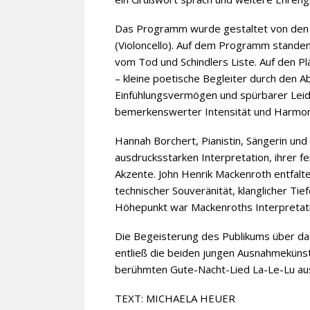
Das Programm wurde gestaltet von den 
(Violoncello). Auf dem Programm standen
vom Tod und Schindlers Liste. Auf den Pl
– kleine poetische Begleiter durch den A
Einfühlungsvermögen und spürbarer Leid
bemerkenswerter Intensität und Harmon
Hannah Borchert, Pianistin, Sängerin und
ausdrucksstarken Interpretation, ihrer f
Akzente. John Henrik Mackenroth entfalte
technischer Souveränität, klanglicher Ti
Höhepunkt war Mackenroths Interpretation 
Die Begeisterung des Publikums über das
entließ die beiden jungen Ausnahmekünst
berühmten Gute-Nacht-Lied La-Le-Lu au
TEXT: MICHAELA HEUER