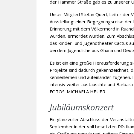
der Hammer Straße gab es zu unserer Ü
Unser Mitglied Stefan Querl, Leiter der 
Ausstellung: einer Begegnungsreise de
Erinnerung mit dem Völkermord in Ruanda
wurden, ermordet wurden. Zum Abschluss
das Kinder- und Jugendtheater Cactus aus
bei dem Jugendliche aus Ghana und Deut
Es ist ein eine große Herausforderung si
Projekte sind dadurch gekennzeichnet, 
kennenlernen und aufeinander zugehen. D
intensiv weiter austauschte und Barbar
FOTOS: MICHAELA HEUER
Jubiläumskonzert
Ein glanzvoller Abschluss der Veranstalt
September in der voll besetzten Rüstka
ein Grußwort sprach und weitere Ehren