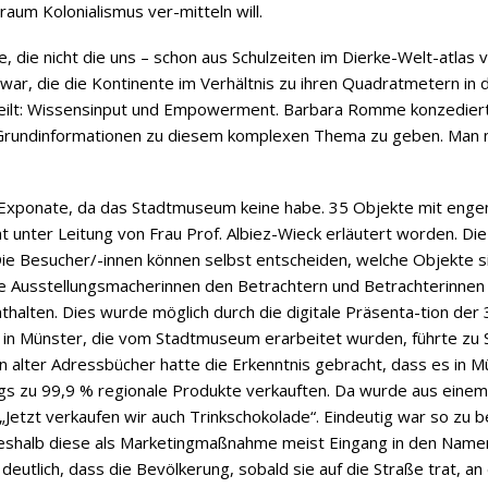
um Kolonialismus ver-mitteln will.
, die nicht die uns – schon aus Schulzeiten im Dierke-Welt-atlas 
ar, die die Kontinente im Verhältnis zu ihren Quadratmetern in di
rteilt: Wissensinput und Empowerment. Barbara Romme konzedierte,
e Grundinformationen zu diesem komplexen Thema zu geben. Man 
n Exponate, da das Stadtmuseum keine habe. 35 Objekte mit enge
t unter Leitung von Frau Prof. Albiez-Wieck erläutert worden. D
Die Besucher/-innen können selbst entscheiden, welche Objekte s
die Ausstellungsmacherinnen den Betrachtern und Betrachterinnen 
halten. Dies wurde möglich durch die digitale Präsenta-tion der 
 in Münster, die vom Stadtmuseum erarbeitet wurden, führte zu
 alter Adressbücher hatte die Erkenntnis gebracht, dass es in M
gs zu 99,9 % regionale Produkte verkauften. Da wurde aus einem M
Jetzt verkaufen wir auch Trinkschokolade“. Eindeutig war so zu be
deshalb diese als Marketingmaßnahme meist Eingang in den Nam
eutlich, dass die Bevölkerung, sobald sie auf die Straße trat, an 