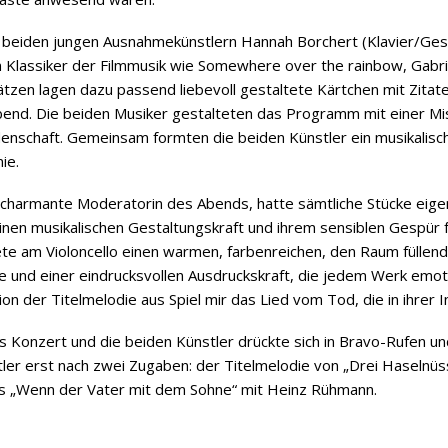
beiden jungen Ausnahmekünstlern Hannah Borchert (Klavier/Ges
 Klassiker der Filmmusik wie Somewhere over the rainbow, Gabrie
ätzen lagen dazu passend liebevoll gestaltete Kärtchen mit Zitat
bend. Die beiden Musiker gestalteten das Programm mit einer Mis
enschaft. Gemeinsam formten die beiden Künstler ein musikalis
ie.
 charmante Moderatorin des Abends, hatte sämtliche Stücke eigens
einen musikalischen Gestaltungskraft und ihrem sensiblen Gespür 
te am Violoncello einen warmen, farbenreichen, den Raum füllend
efe und einer eindrucksvollen Ausdruckskraft, die jedem Werk emot
der Titelmelodie aus Spiel mir das Lied vom Tod, die in ihrer Int
 Konzert und die beiden Künstler drückte sich in Bravo-Rufen un
ler erst nach zwei Zugaben: der Titelmelodie von „Drei Haselnü
s „Wenn der Vater mit dem Sohne“ mit Heinz Rühmann.