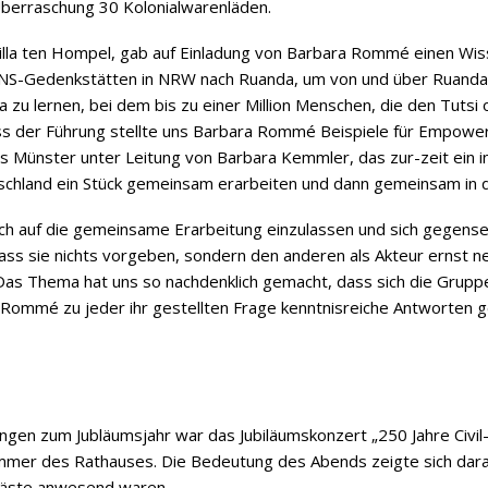
berraschung 30 Kolonialwarenläden.
Villa ten Hompel, gab auf Einladung von Barbara Rommé einen Wiss
r NS-Gedenkstätten in NRW nach Ruanda, um von und über Ruand
 zu lernen, bei dem bis zu einer Million Menschen, die den Tut
 der Führung stellte uns Barbara Rommé Beispiele für Empowerm
 Münster unter Leitung von Barbara Kemmler, das zur-zeit ein int
schland ein Stück gemeinsam erarbeiten und dann gemeinsam in d
ch auf die gemeinsame Erarbeitung einzulassen und sich gegenseit
dass sie nichts vorgeben, sondern den anderen als Akteur ernst
as Thema hat uns so nachdenklich gemacht, dass sich die Gruppe
a Rommé zu jeder ihr gestellten Frage kenntnisreiche Antworten
ungen zum Jubläumsjahr war das Jubiläumskonzert „250 Jahre Civil
mmer des Rathauses. Die Bedeutung des Abends zeigte sich daran
gäste anwesend waren.